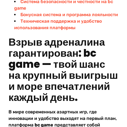
Система безопасности и честности на bc
game
Бонусная система и программа лояльности
Техническая поддержка и удобство
использования платформы
Взрыв адреналина
гарантирован: bc
game — твой шанс
на крупный выигрыш
и море впечатлений
каждый день.
В мире современных азартных игр, где
инновации и удобство выходят на первый план,
платформа
bc game
представляет собой