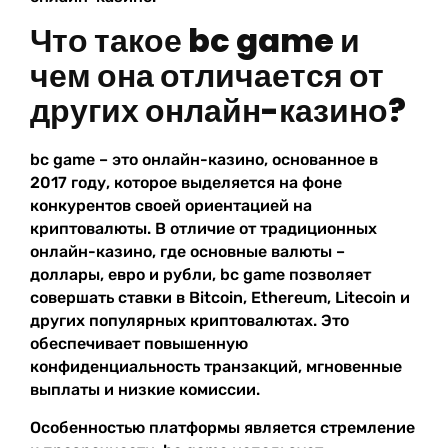
Что такое bc game и
чем она отличается от
других онлайн-казино?
bc game – это онлайн-казино, основанное в
2017 году, которое выделяется на фоне
конкурентов своей ориентацией на
криптовалюты. В отличие от традиционных
онлайн-казино, где основные валюты –
доллары, евро и рубли, bc game позволяет
совершать ставки в Bitcoin, Ethereum, Litecoin и
других популярных криптовалютах. Это
обеспечивает повышенную
конфиденциальность транзакций, мгновенные
выплаты и низкие комиссии.
Особенностью платформы является стремление