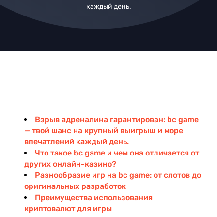
каждый день.
Взрыв адреналина гарантирован: bc game
— твой шанс на крупный выигрыш и море
впечатлений каждый день.
Что такое bc game и чем она отличается от
других онлайн-казино?
Разнообразие игр на bc game: от слотов до
оригинальных разработок
Преимущества использования
криптовалют для игры