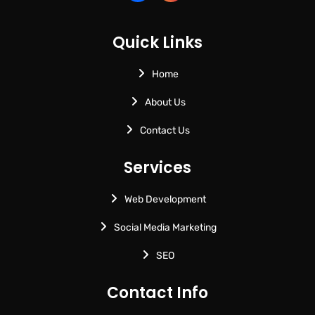
Quick Links
Home
About Us
Contact Us
Services
Web Development
Social Media Marketing
SEO
Contact Info