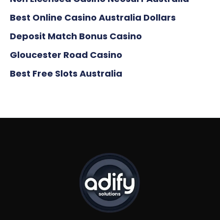
Best Online Casino Australia Dollars
Deposit Match Bonus Casino
Gloucester Road Casino
Best Free Slots Australia