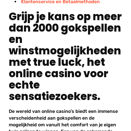
Klantenservice en Betaalmethoden
Grijp je kans op meer
dan 2000 gokspellen
en
winstmogelijkheden
met true luck, het
online casino voor
echte
sensatiezoekers.
De wereld van online casino’s biedt een immense
verscheidenheid aan gokspellen en de
mogelijkheid om vanuit het comfort van je eigen