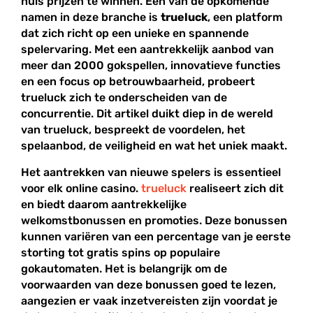
huis prijzen te winnen. Een van de opkomende
namen in deze branche is
trueluck
, een platform
dat zich richt op een unieke en spannende
spelervaring. Met een aantrekkelijk aanbod van
meer dan 2000 gokspellen, innovatieve functies
en een focus op betrouwbaarheid, probeert
trueluck zich te onderscheiden van de
concurrentie. Dit artikel duikt diep in de wereld
van trueluck, bespreekt de voordelen, het
spelaanbod, de veiligheid en wat het uniek maakt.
Het aantrekken van nieuwe spelers is essentieel
voor elk online casino.
trueluck
realiseert zich dit
en biedt daarom aantrekkelijke
welkomstbonussen en promoties. Deze bonussen
kunnen variëren van een percentage van je eerste
storting tot gratis spins op populaire
gokautomaten. Het is belangrijk om de
voorwaarden van deze bonussen goed te lezen,
aangezien er vaak inzetvereisten zijn voordat je