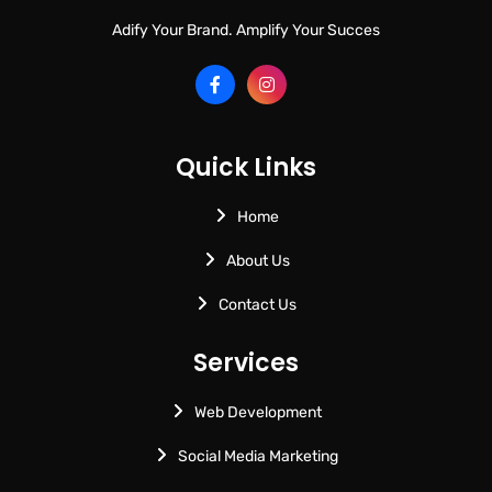
Adify Your Brand. Amplify Your Succes
Quick Links
Home
About Us
Contact Us
Services
Web Development
Social Media Marketing