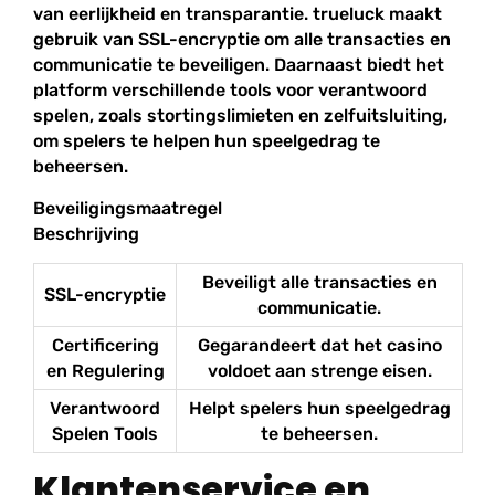
van eerlijkheid en transparantie. trueluck maakt
gebruik van SSL-encryptie om alle transacties en
communicatie te beveiligen. Daarnaast biedt het
platform verschillende tools voor verantwoord
spelen, zoals stortingslimieten en zelfuitsluiting,
om spelers te helpen hun speelgedrag te
beheersen.
Beveiligingsmaatregel
Beschrijving
Beveiligt alle transacties en
SSL-encryptie
communicatie.
Certificering
Gegarandeert dat het casino
en Regulering
voldoet aan strenge eisen.
Verantwoord
Helpt spelers hun speelgedrag
Spelen Tools
te beheersen.
Klantenservice en