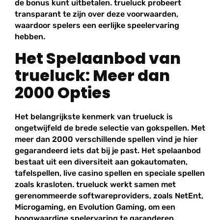
de bonus kunt uitbetalen. trueluck probeert
transparant te zijn over deze voorwaarden,
waardoor spelers een eerlijke speelervaring
hebben.
Het Spelaanbod van
trueluck: Meer dan
2000 Opties
Het belangrijkste kenmerk van trueluck is
ongetwijfeld de brede selectie van gokspellen. Met
meer dan 2000 verschillende spellen vind je hier
gegarandeerd iets dat bij je past. Het spelaanbod
bestaat uit een diversiteit aan gokautomaten,
tafelspellen, live casino spellen en speciale spellen
zoals krasloten. trueluck werkt samen met
gerenommeerde softwareproviders, zoals NetEnt,
Microgaming, en Evolution Gaming, om een
hoogwaardige spelervaring te garanderen.