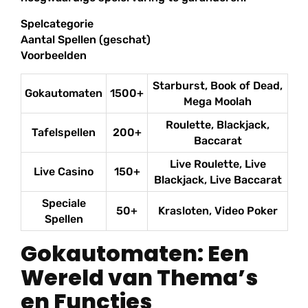
Spelcategorie
Aantal Spellen (geschat)
Voorbeelden
Starburst, Book of Dead,
Gokautomaten
1500+
Mega Moolah
Roulette, Blackjack,
Tafelspellen
200+
Baccarat
Live Roulette, Live
Live Casino
150+
Blackjack, Live Baccarat
Speciale
50+
Krasloten, Video Poker
Spellen
Gokautomaten: Een
Wereld van Thema’s
en Functies